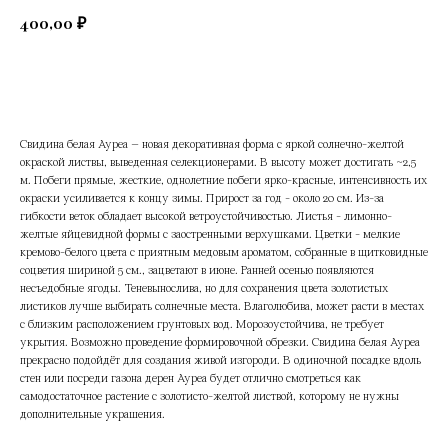
400,00
₽
Добавить в корзину
Свидина белая Ауреа – новая декоративная форма с яркой солнечно-желтой
окраской листвы, выведенная селекционерами. В высоту может достигать ~2,5
м. Побеги прямые, жесткие, однолетние побеги ярко-красные, интенсивность их
окраски усиливается к концу зимы. Прирост за год - около 20 см. Из-за
гибкости веток обладает высокой ветроустойчивостью. Листья - лимонно-
желтые яйцевидной формы с заостренными верхушками. Цветки - мелкие
кремово-белого цвета с приятным медовым ароматом, собранные в щитковидные
соцветия шириной 5 см., зацветают в июне. Ранней осенью появляются
несъедобные ягоды. Теневынослива, но для сохранения цвета золотистых
листиков лучше выбирать солнечные места. Влаголюбива, может расти в местах
с близким расположением грунтовых вод. Морозоустойчива, не требует
укрытия. Возможно проведение формировочной обрезки. Свидина белая Ауреа
прекрасно подойдёт для создания живой изгороди. В одиночной посадке вдоль
стен или посреди газона дерен Ауреа будет отлично смотреться как
самодостаточное растение с золотисто-желтой листвой, которому не нужны
дополнительные украшения.