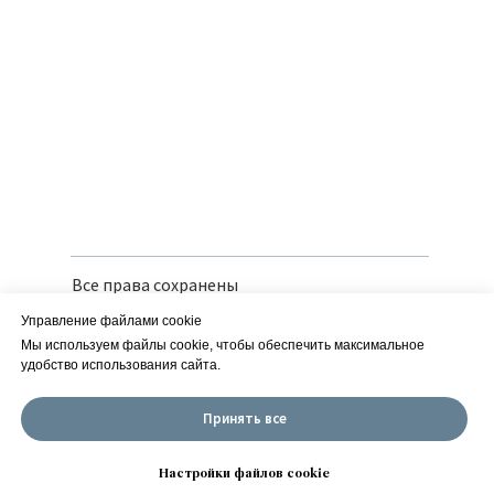
Все права сохранены
Политика конфиденциальности
Управление файлами cookie
Вся предоставленная информация носит
справочный характер и не является
Мы используем файлы cookie, чтобы обеспечить максимальное
публичной офертой
удобство использования сайта.
Сайт разработан в iT-Wizards
Принять все
ИП Савчук Е. М. | ИНН 252150166126
| ОГРН 318253600013960 ОКВЭД 01.19.2
Настройки файлов cookie
Настройки куки