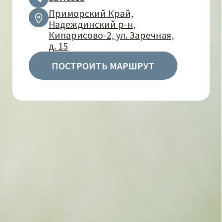
публичной офертой
Сайт разработан в iT-Wizards
ИП Савчук Е. М. | ИНН 252150166126
| ОГРН 318253600013960 ОКВЭД 01.19.2
Настройки куки