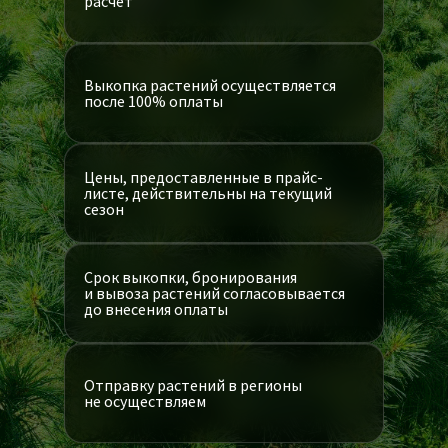
расчёт
Выкопка растений осуществляется
после 100% оплаты
КОНТАКТЫ
+7 (951) 021-85-44
Цены, предоставленные в прайс-
листе, действительны на текущий
+7 (902) 506-80-00
сезон
MAX
savles15@mail.ru
Срок выкопки, бронирования
и вывоза растений cогласовывается
Savles15
до внесения оплаты
Приморский Край,
Надеждинский р-н,
Кипарисово-2, ул. Заречная,
д. 15
Отправку растений в регионы
не осуществляем
ПОСТРОИТЬ МАРШРУТ