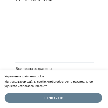
Все права сохранены
Политика конфиденциальности
Управление файлами cookie
Вся предоставленная информация носит
справочный характер и не является
Мы используем файлы cookie, чтобы обеспечить максимальное
публичной офертой
удобство использования сайта.
Сайт разработан в iT-Wizards
Принять все
ИП Савчук Е. М. | ИНН 252150166126
| ОГРН 318253600013960 ОКВЭД 01.19.2