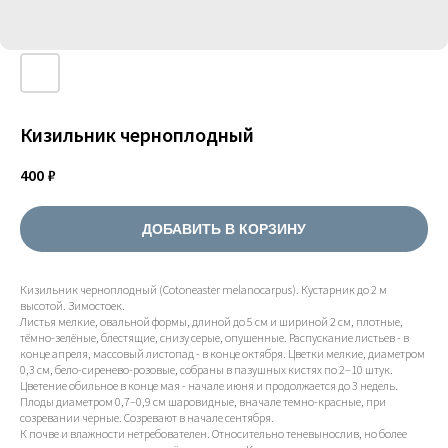
Кизильник черноплодный
400
₽
ДОБАВИТЬ В КОРЗИНУ
Кизильник черноплодный (Cotoneaster melanocarpus). Кустарник до 2 м
высотой. Зимостоек.
Листья мелкие, овальной формы, длиной до 5 см и шириной 2 см, плотные,
тёмно-зелёные, блестящие, снизу серые, опушенные. Распускание листьев - в
конце апреля, массовый листопад - в конце октября. Цветки мелкие, диаметром
0,3 см, бело-сиренево-розовые, собраны в пазушных кистях по 2–10 штук.
Цветение обильное в конце мая - начале июня и продолжается до 3 недель.
Плоды диаметром 0,7–0,9 см шаровидные, вначале темно-красные, при
созревании черные. Созревают в начале сентября.
К почве и влажности нетребователен. Относительно теневынослив, но более