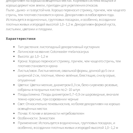
декоративен на хорошо освещённых местах. Корневая система мощная и
хорошо держит ком земли, пригоден для укрепления откосов.
Пыле-, дымо- и газоустойчив. Хорошо переносит стрижку, причем, чем чаще его
стричь, тем плотнее становится крона. Декоративен в любое время года.
Используется в одиночных, групповых посадках, и особенно, в создании
плотных живых изгородей высотой 1,0–1,2 м. Декоративен формой куста,
листьями, цветами и плодами.
Характеристики
Тип растения: листопадный декоративный кустарник
Латинское название: Cotoneaster melanocarpus
Высота: до 1,0–1,2 м
Крона: Хорошо переносит стрижку, причем, чем чаще его стричь, тем
плотнее становится крона
Листья/хвоя: Листья мелкие, овальной формы, длиной до 5 см и
шириной 2 см, плотные, тёмно-зелёные, блестящие, снизу серые,
опушенные
Цветки: Цветки мелкие, диаметром 0,3 см, бело-сиренево-розовые,
собраны в пазушных кистях по 2–10 штук
Плоды/семена: Плоды диаметром 0,7–0,9 см шаровидные, вначале
темно-красные, при созревании черные
Свет: Относительно теневынослив, но более декоративен на хорошо
освещённых местах
Почва: К почве и влажности нетребователен
Особенности: Зимостоек
Применение: Используется в одиночных, групповых посадках, и
особенно, в создании плотных живых изгородей высотой 1,0–1,2 м