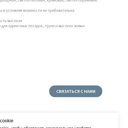
урпурная, светло-лиловая, кремовая, светло-сиреневая,
ы и условиям влажности не требовательна
я
сть высокая
 для одиночных посадок, групп и высоких живых
СВЯЗАТЬСЯ С НАМИ
cookie