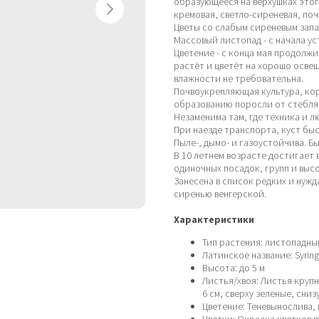
образующееся на верхушках этого
кремовая, светло-сиреневая, поч
Цветы со слабым сиреневым запах
Массовый листопад - с начала у
Цветение - с конца мая продолжи
растёт и цветёт на хорошо осве
влажности не требовательна.
Почвоукрепляющая культура, кор
образованию поросли от стебля,
Незаменима там, где техника и 
При наезде транспорта, куст бы
Пыле-, дымо- и газоустойчива. 
В 10 летнем возрасте достигает 
одиночных посадок, групп и выс
Занесена в список редких и нуж
сиренью венгерской.
Характеристики
Тип растения: листопадн
Латинское название: Syringa
Высота: до 5 м
Листья/хвоя: Листья круп
6 см, сверху зеленые, сни
Цветение: Теневынослива,