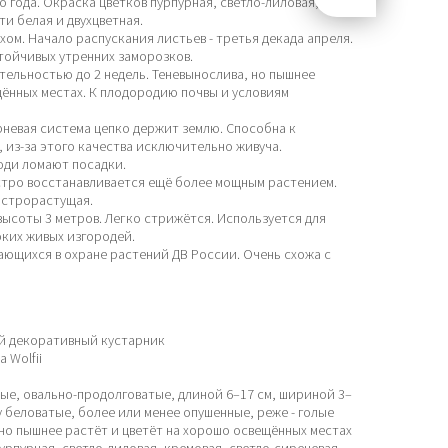
 года. Окраска цветков пурпурная, светло-лиловая,
ти белая и двухцветная.
ом. Начало распускания листьев - третья декада апреля.
стойчивых утренних заморозков.
тельностью до 2 недель. Теневынослива, но пышнее
щённых местах. К плодородию почвы и условиям
невая система цепко держит землю. Способна к
 из-за этого качества исключительно живуча.
люди ломают посадки.
стро восстанавливается ещё более мощным растением.
Быстрорастущая.
высоты 3 метров. Легко стрижётся. Используется для
оких живых изгородей.
дающихся в охране растений ДВ России. Очень схожа с
ый декоративный кустарник
 Wolfii
ные, овально-продолговатые, длиной 6–17 см, шириной 3–
зу беловатые, более или менее опушенные, реже - голые
 но пышнее растёт и цветёт на хорошо освещённых местах