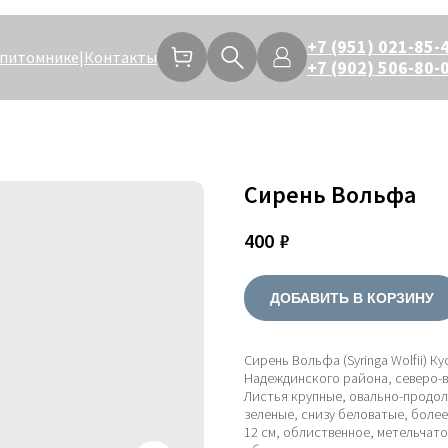
+7 (951) 021-85-
 питомнике
|
Контакты
+7 (902) 506-80-
Сирень Вольфа
400
₽
ДОБАВИТЬ В КОРЗИНУ
Сирень Вольфа (Syringa Wolfii) 
Надеждинского района, северо-в
Листья крупные, овально-продолг
зеленые, снизу беловатые, более
12 см, облиственное, метельчат