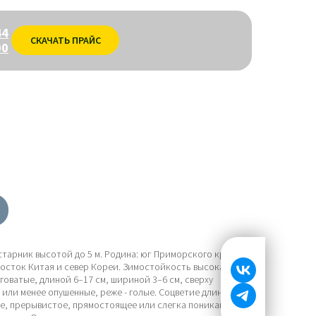
44
СКАЧАТЬ ПРАЙС
00
Кустарник высотой до 5 м. Родина: юг Приморского края от
осток Китая и север Кореи. Зимостойкость высокая.
оватые, длиной 6–17 см, шириной 3–6 см, сверху
 или менее опушенные, реже - голые. Соцветие длиной до
ое, прерывистое, прямостоящее или слегка поникающее,