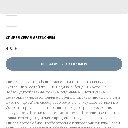
СПИРЕЯ СЕРАЯ GREFSCHEIM
400
₽
ДОБАВИТЬ В КОРЗИНУ
Спирея серая Grefscheim — декоративный листопадный
кустарник высотой до 1,2 м. Родина: гибрид. Зимостойка.
Побеги дугообразные, тонкие, опушённые. Листья узкие,
цельнокрайние, заострённые с обеих сторон, длиной до 3,5 см и
шириной до 1,3 см; сверху серо-зелёные, снизу серо-войлочные.
Соцветия простые, плотные, щитковидные, расположены по
всему побегу. Цветки мелкие, чисто-белые. Цветение начинается с
конца первой декады мая и продолжается до начала июня.
Спирея светолюбива, требовательна к плодородию и влажности