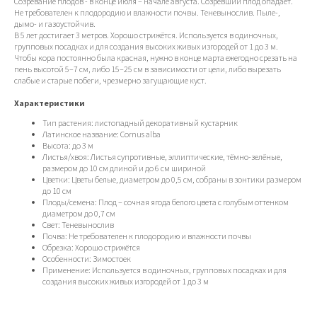
Созревание плодов - в конце июля – начале августа. Созревший плод опадает.
Не требователен к плодородию и влажности почвы. Теневынослив. Пыле-,
дымо- и газоустойчив.
В 5 лет достигает 3 метров. Хорошо стрижётся. Используется в одиночных,
групповых посадках и для создания высоких живых изгородей от 1 до 3 м.
Чтобы кора постоянно была красная, нужно в конце марта ежегодно срезать на
пень высотой 5–7 см, либо 15–25 см в зависимости от цели, либо вырезать
слабые и старые побеги, чрезмерно загущающие куст.
Характеристики
Тип растения: листопадный декоративный кустарник
Латинское название: Cornus alba
Высота: до 3 м
Листья/хвоя: Листья супротивные, эллиптические, тёмно-зелёные,
размером до 10 см длиной и до 6 см шириной
Цветки: Цветы белые, диаметром до 0,5 см, собраны в зонтики размером
до 10 см
Плоды/семена: Плод – сочная ягода белого цвета с голубым оттенком
диаметром до 0,7 см
Свет: Теневынослив
Почва: Не требователен к плодородию и влажности почвы
Обрезка: Хорошо стрижётся
Особенности: Зимостоек
Применение: Используется в одиночных, групповых посадках и для
создания высоких живых изгородей от 1 до 3 м