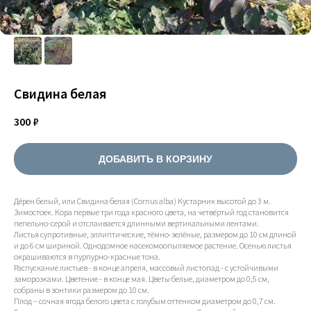
Свидина белая
300
₽
ДОБАВИТЬ В КОРЗИНУ
Дёрен белый, или Свидина белая (Cornus alba) Кустарник высотой до 3 м.
Зимостоек. Кора первые три года красного цвета, на четвёртый год становится
пепельно-серой и отслаивается длинными вертикальными лентами.
Листья супротивные, эллиптические, тёмно-зелёные, размером до 10 см длиной
и до 6 см шириной. Однодомное насекомоопыляемое растение. Осенью листья
окрашиваются в пурпурно-красные тона.
Распускание листьев - в конце апреля, массовый листопад - с устойчивыми
заморозками. Цветение - в конце мая. Цветы белые, диаметром до 0,5 см,
собраны в зонтики размером до 10 см.
Плод – сочная ягода белого цвета с голубым оттенком диаметром до 0,7 см.