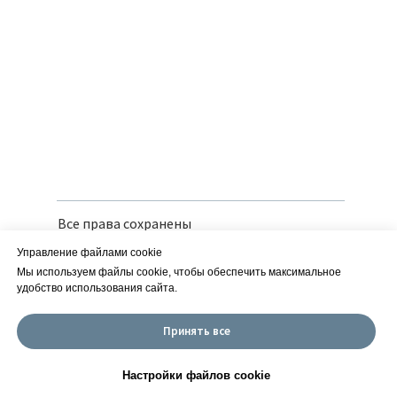
Все права сохранены
Политика конфиденциальности
Управление файлами cookie
Вся предоставленная информация носит
справочный характер и не является
Мы используем файлы cookie, чтобы обеспечить максимальное
публичной офертой
удобство использования сайта.
Сайт разработан в iT-Wizards
Принять все
ИП Савчук Е. М. | ИНН 252150166126
| ОГРН 318253600013960 ОКВЭД 01.19.2
Настройки файлов cookie
Настройки куки