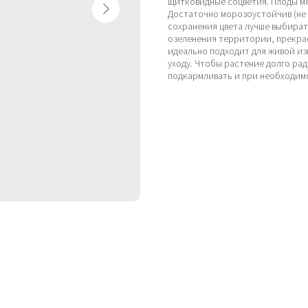
щитковидные соцветия. Плоды ме
Достаточно морозоустойчив (не т
сохранения цвета лучше выбират
озеленения территории, прекрас
идеально подходит для живой из
уходу. Чтобы растение долго рад
подкармливать и при необходим