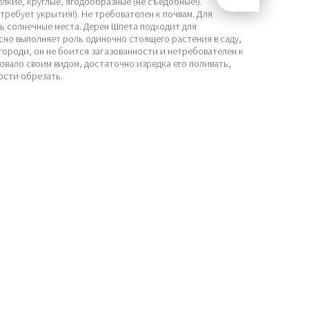
лкие, круглые, ягодообразные (не съедобные!).
ребует укрытия!). Не требователен к почвам. Для
ь солнечные места. Дерен Шпета подходит для
но выполняет роль одиночно стоящего растения в саду,
городи, он не боится загазованности и нетребователен к
овало своим видом, достаточно изредка его поливать,
ости обрезать.