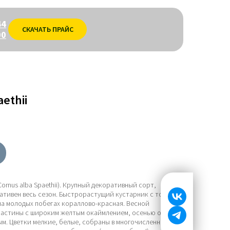
44
СКАЧАТЬ ПРАЙС
00
ethii
ornus alba Spaethii). Крупный декоративный сорт,
ративен весь сезон. Быстрорастущий кустарник с тонкими
а молодых побегах кораллово-красная. Весной
ластины с широким желтым окаймлением, осенью окрас
м. Цветки мелкие, белые, собраны в многочисленные