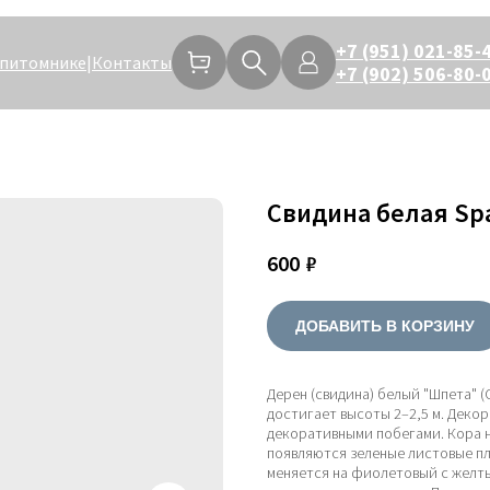
+7 (951) 021-85-
 питомнике
|
Контакты
+7 (902) 506-80-
Свидина белая Spa
600
₽
ДОБАВИТЬ В КОРЗИНУ
Дерен (свидина) белый "Шпета" (C
достигает высоты 2–2,5 м. Деко
декоративными побегами. Кора н
появляются зеленые листовые п
меняется на фиолетовый с желты