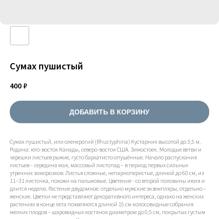
Сумах пушистый
400
₽
ДОБАВИТЬ В КОРЗИНУ
Сумах пушистый, или оленерогий (Rhus typhina) Кустарник высотой до 3,5 м.
Родина: юго-восток Канады, северо-восток США. Зимостоек. Молодые ветви и
черешки листьев рыжие, густо бархатисто опушённые. Начало распускания
листьев – середина мая, массовый листопад – в период первых сильных
утренних заморозков. Листья сложные, непарноперистые, длиной до 60 см, из
11–31 листочка, похожи на пальмовые. Цветение - со второй половины июля и
длится неделю. Растение двудомное: отдельно мужские экземпляры, отдельно –
женские. Цветки не представляют декоративного интереса, однако на женских
растениях в конце лета появляются длиной 15 см колосовидные собрания
мелких плодов – шаровидных костянок диаметром до 0,5 см, покрытых густым