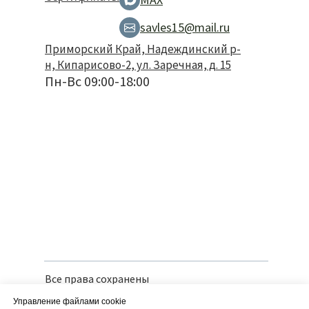
savles15@mail.ru
Приморский Край, Надеждинский р-
н, Кипарисово-2, ул. Заречная, д. 15
Пн-Вс 09:00-18:00
Все права сохранены
Политика конфиденциальности
Управление файлами cookie
Вся предоставленная информация носит