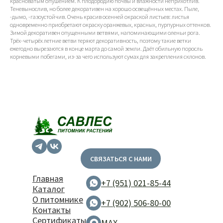
красноватым опушением. К плодородию почвы и влажности неприхотлив.
Теневынослив, но более декоративен на хорошо освещённых местах. Пыле,
-дымо, -газоустойчив. Очень красив осенней окраской листьев: листья
одновременно приобретают окраску оранжевых, красных, пурпурных оттенков.
Зимой декоративен опущенными ветвями, напоминающими оленьи рога.
Трёх-четырёх летние ветви теряют декоративность, поэтому такие ветки
ежегодно вырезаются в конце марта до самой земли. Даёт обильную поросль
корневыми побегами, из-за чего используют сумах для закрепления склонов.
СВЯЗАТЬСЯ С НАМИ
Главная
+7 (951) 021-85-44
Каталог
О питомнике
+7 (902) 506-80-00
Контакты
Сертификаты
MAX