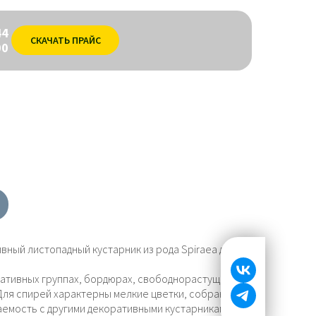
44
СКАЧАТЬ ПРАЙС
00
вный листопадный кустарник из рода Spiraea для
ративных группах, бордюрах, свободнорастущих
 Для спирей характерны мелкие цветки, собранные
аемость с другими декоративными кустарниками.