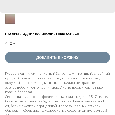
ПУЗЫРЕПЛОДНИК КАЛИНОЛИСТНЫЙ SCHUCH
400
₽
ДОБАВИТЬ В КОРЗИНУ
Пузыреплодник калинолистный Schuch (Шух) - изящный, стройный
куст, к 10 годам достигает высоты до 2 м и до 1,5 м в ширину с
округлой кроной. Молодые ветви раскидистые, красные, а
зрелые побеги темно-коричневые. Листва поразительно ярко-
красно-бордовая.
Листья напоминают по форме листья калины, длиной 5–7 см. Чем
больше света, тем ярче будет цвет листвы. Цветки мелкие, до 1
см, белые с желтой сердцевиной и розово-красным отливом,
образуют небольшие полушаровидные соцветия диаметром до 5–