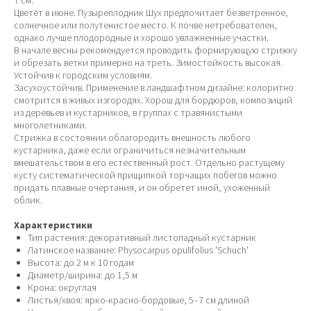
7 см.
Цветёт в июне. Пузыреплодник Шух предпочитает безветренное,
солнечное или полутенистое место. К почве нетребователен,
однако лучше плодородные и хорошо увлажненные участки.
В начале весны рекомендуется проводить формирующую стрижку
и обрезать ветки примерно на треть. Зимостойкость высокая.
Устойчив к городским условиям.
Засухоустойчив. Применение в ландшафтном дизайне: колоритно
смотрится в живых изгородях. Хорош для бордюров, композиций
из деревьев и кустарников, в группах с травянистыми
многолетниками.
Стрижка в состоянии облагородить внешность любого
кустарника, даже если ограничиться незначительным
вмешательством в его естественный рост. Отдельно растущему
кусту систематической прищипкой торчащих побегов можно
придать плавные очертания, и он обретет иной, ухоженный
облик.
Характеристики
Тип растения: декоративный листопадный кустарник
Латинское название: Physocarpus opulifolius 'Schuch'
Высота: до 2 м к 10 годам
Диаметр/ширина: до 1,5 м
Крона: округлая
Листья/хвоя: ярко-красно-бордовые, 5–7 см длиной