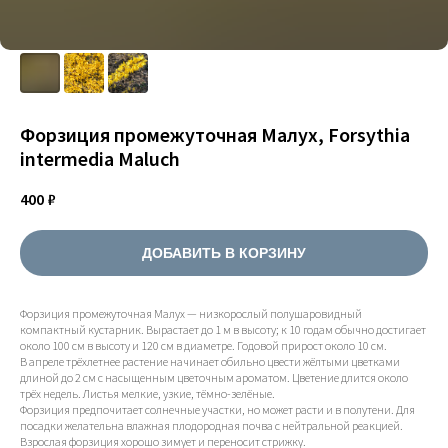
Форзиция промежуточная Малух, Forsythia
intermedia Maluch
400
₽
ДОБАВИТЬ В КОРЗИНУ
Форзиция промежуточная Малух — низкорослый полушаровидный
компактный кустарник. Вырастает до 1 м в высоту; к 10 годам обычно достигает
около 100 см в высоту и 120 см в диаметре. Годовой прирост около 10 см.
В апреле трёхлетнее растение начинает обильно цвести жёлтыми цветками
длиной до 2 см с насыщенным цветочным ароматом. Цветение длится около
трёх недель. Листья мелкие, узкие, тёмно-зелёные.
Форзиция предпочитает солнечные участки, но может расти и в полутени. Для
посадки желательна влажная плодородная почва с нейтральной реакцией.
Взрослая форзиция хорошо зимует и переносит стрижку.