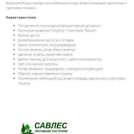
Форзиция Малух подходит для небольшого сада, живых изгородей, одиночных и
групповых посадок.
Характеристики
Тип растения: листопадный декоративный кустарник
Латинское название: Forsythia × intermedia 'Maluch'
Высота: до 1 м
Диаметр/ширина: до 1,2 м к 10 годам
Крона: компактная, полушаровидная
Листья: мелкие, узкие, тёмно-зелёные
Цветение: апрель, около трёх недель
Цветки: жёлтые, до 2 см длиной, с цветочным ароматом
Свет: солнце или полутень
Почва: влажная, плодородная, с нейтральной реакцией
Обрезка: хорошо переносит стрижку
Применение: небольшой сад, живая изгородь, одиночная и групповая
посадка