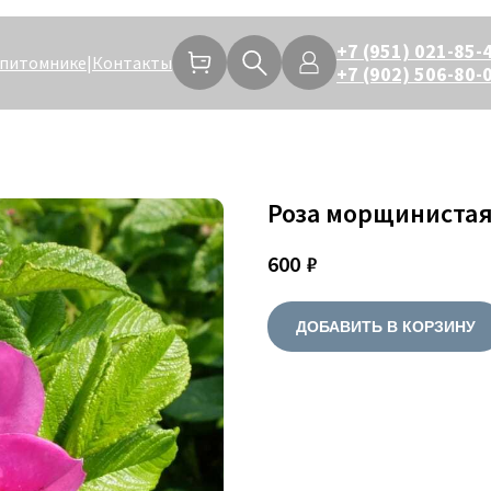
+7 (951) 021-85-
 питомнике
|
Контакты
+7 (902) 506-80-
Роза морщиниста
600
₽
ДОБАВИТЬ В КОРЗИНУ