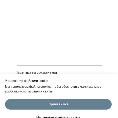
Все права сохранены
Политика конфиденциальности
Управление файлами cookie
Вся предоставленная информация носит
справочный характер и не является
Мы используем файлы cookie, чтобы обеспечить максимальное
публичной офертой
удобство использования сайта.
Сайт разработан в iT-Wizards
Принять все
ИП Савчук Е. М. | ИНН 252150166126
| ОГРН 318253600013960 ОКВЭД 01.19.2
Настройки файлов cookie