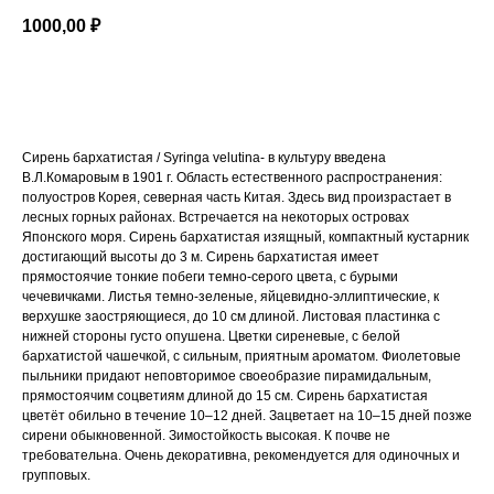
1000,00
₽
Добавить в корзину
Сирень бархатистая / Syringa velutina- в культуру введена
В.Л.Комаровым в 1901 г. Область естественного распространения:
полуостров Корея, северная часть Китая. Здесь вид произрастает в
лесных горных районах. Встречается на некоторых островах
Японского моря. Сирень бархатистая изящный, компактный кустарник
достигающий высоты до 3 м. Сирень бархатистая имеет
прямостоячие тонкие побеги темно-серого цвета, с бурыми
чечевичками. Листья темно-зеленые, яйцевидно-эллиптические, к
верхушке заостряющиеся, до 10 см длиной. Листовая пластинка с
нижней стороны густо опушена. Цветки сиреневые, с белой
бархатистой чашечкой, с сильным, приятным ароматом. Фиолетовые
пыльники придают неповторимое своеобразие пирамидальным,
прямостоячим соцветиям длиной до 15 см. Сирень бархатистая
цветёт обильно в течение 10–12 дней. Зацветает на 10–15 дней позже
сирени обыкновенной. Зимостойкость высокая. К почве не
требовательна. Очень декоративна, рекомендуется для одиночных и
групповых.