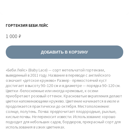
ГОРТЕНЗИЯ БЕБИ ЛЕЙС
1 000
₽
ДОБАВИТЬ В КОРЗИНУ
«Беби Лейс» (Baby Lace) — сорт метельчатой гортензии,
выведенный в 2011 году. Название в переводе с английского
означает «детское кружево» Размер - прямостоячий куст
достигает в высоту 90–120 см и в диаметре — порядка 90–120 см.
Цветки -белоснежные или иногда кремовые, к осени
приобретают розовый оттенок. Красноватые вкрапления делают
цветки напоминающими кружево. Цветение начинается в июле и
продолжается практически до октября. Местоположение:
солнце, полутень. Почва: предпочитает плодородные, рыхлые,
кислые почвы. Не переносит извести. Использование: хорошо
подходит для небольших садов, бордюров, прекрасный сорт для
использования в узких цветниках.