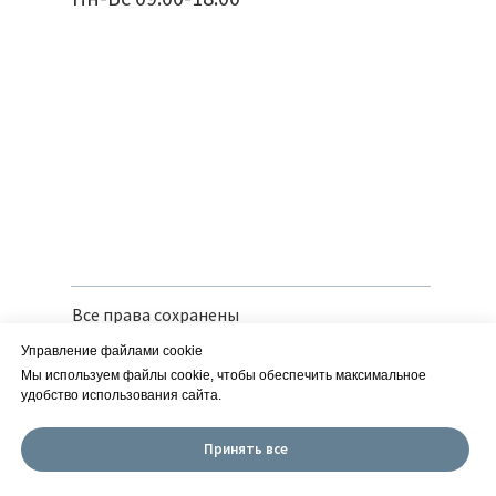
Все права сохранены
Политика конфиденциальности
Управление файлами cookie
Вся предоставленная информация носит
справочный характер и не является
Мы используем файлы cookie, чтобы обеспечить максимальное
публичной офертой
удобство использования сайта.
Сайт разработан в iT-Wizards
Принять все
ИП Савчук Е. М. | ИНН 252150166126
| ОГРН 318253600013960 ОКВЭД 01.19.2