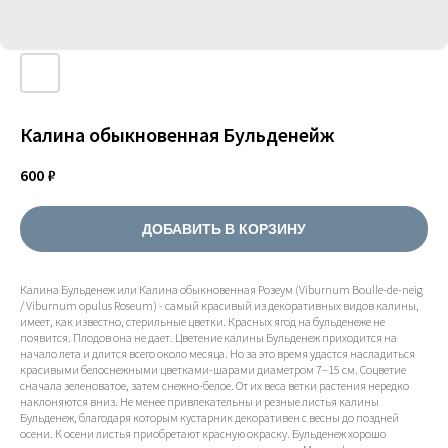
Калина обыкновенная Бульденейж
600
₽
ДОБАВИТЬ В КОРЗИНУ
Калина Бульденеж или Калина обыкновенная Poзеум (Viburnum Boulle-de-neig
/ Viburnum opulus Roseum) - самый красивый из декоративных видов калины,
имеет, как известно, стерильные цветки. Красных ягод на бульденеже не
появится. Плодов она не дает. Цветение калины Бульденеж приходится на
начало лета и длится всего около месяца. Но за это время удастся насладиться
красивыми белоснежными цветками-шарами диаметром 7–15 см. Соцветие
сначала зеленоватое, затем снежно-белое. От их веса ветки растения нередко
наклоняются вниз. Не менее привлекательны и резные листья калины
Бульденеж, благодаря которым кустарник декоративен с весны до поздней
осени. К осени листья приобретают красную окраску. Бульденеж хорошо