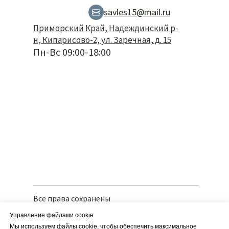
savles15@mail.ru
Приморский Край, Надеждинский р-
н, Кипарисово-2, ул. Заречная, д. 15
Пн-Вс 09:00-18:00
Все права сохранены
Политика конфиденциальности
Управление файлами cookie
Вся предоставленная информация носит
справочный характер и не является
Мы используем файлы cookie, чтобы обеспечить максимальное