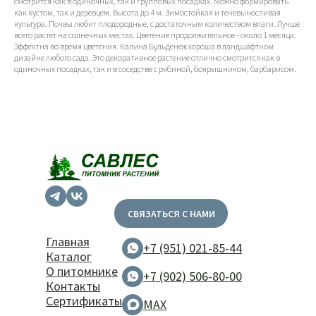
смотрится как в одиночных, так и групповых посадках. Можно формировать
как кустом, так и деревцем. Высота до 4 м. Зимостойкая и теневыносливая
культура. Почвы любит плодородные, с достаточным количеством влаги. Лучше
всего растет на солнечных местах. Цветение продолжительное - около 1 месяца.
Эффектна во время цветения. Калина Бульденеж хороша в ландшафтном
дизайне любого сада. Это декоративное растение отлично смотрится как в
одиночных посадках, так и в соседстве с рябиной, боярышником, барбарисом.
СВЯЗАТЬСЯ С НАМИ
Главная
+7 (951) 021-85-44
Каталог
О питомнике
+7 (902) 506-80-00
Контакты
Сертификаты
MAX