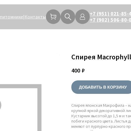
+7 (951) 021-85-
 питомнике
|
Контакты
+7 (902) 506-80-
Спирея Macrophyl
400
₽
ДОБАВИТЬ В КОРЗИНУ
Спирея японская Макрофила – н
крупной яркой декоративной лис
Кустарник высотой до 1,5 м и т
побеги красного цвета. Листья д
меняют от пурпурно-красного пр