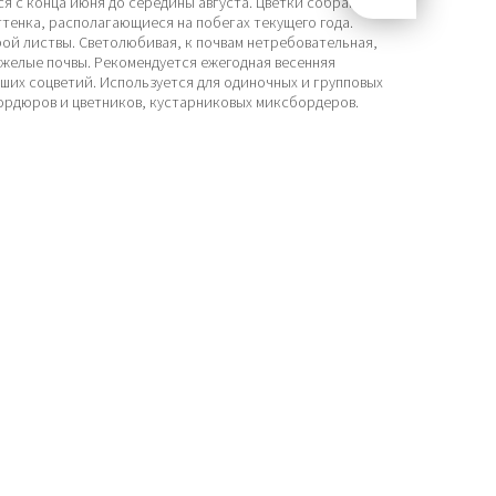
я с конца июня до середины августа. Цветки собраны в
тенка, располагающиеся на побегах текущего года.
ой листвы. Светолюбивая, к почвам нетребовательная,
желые почвы. Рекомендуется ежегодная весенняя
тших соцветий. Используется для одиночных и групповых
бордюров и цветников, кустарниковых миксбордеров.