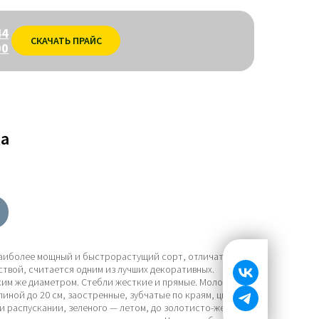
44
СКАЧАТЬ ПРАЙС
00
la
аиболее мощный и быстрорастущий сорт, отличатся
твой, считается одним из лучших декоративных.
аким же диаметром. Стебли жесткие и прямые. Молодые
линой до 20 см, заостренные, зубчатые по краям, цвет
и распускании, зеленого — летом, до золотисто-желтого