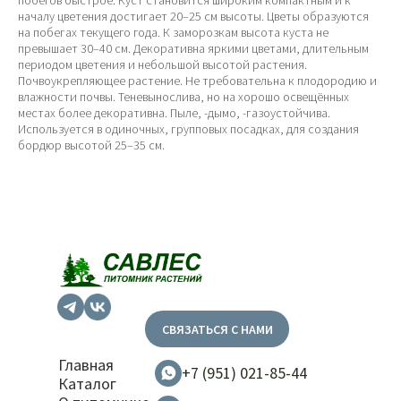
побегов быстрое. Куст становится широким компактным и к
началу цветения достигает 20–25 см высоты. Цветы образуются
на побегах текущего года. К заморозкам высота куста не
превышает 30–40 см. Декоративна яркими цветами, длительным
периодом цветения и небольшой высотой растения.
Почвоукрепляющее растение. Не требовательна к плодородию и
влажности почвы. Теневынослива, но на хорошо освещённых
местах более декоративна. Пыле, -дымо, -газоустойчива.
Используется в одиночных, групповых посадках, для создания
бордюр высотой 25–35 см.
СВЯЗАТЬСЯ С НАМИ
Главная
+7 (951) 021-85-44
Каталог