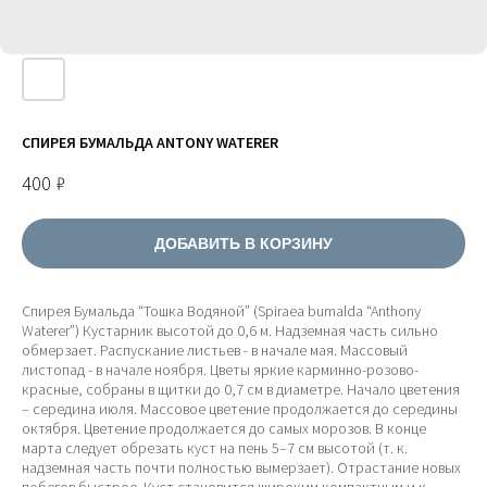
СПИРЕЯ БУМАЛЬДА ANTONY WATERER
400
₽
ДОБАВИТЬ В КОРЗИНУ
Спирея Бумальда “Тошка Водяной” (Spiraea bumalda “Anthony
Waterer”) Кустарник высотой до 0,6 м. Надземная часть сильно
обмерзает. Распускание листьев - в начале мая. Массовый
листопад - в начале ноября. Цветы яркие карминно-розово-
красные, собраны в щитки до 0,7 см в диаметре. Начало цветения
– середина июля. Массовое цветение продолжается до середины
октября. Цветение продолжается до самых морозов. В конце
марта следует обрезать куст на пень 5–7 см высотой (т. к.
надземная часть почти полностью вымерзает). Отрастание новых