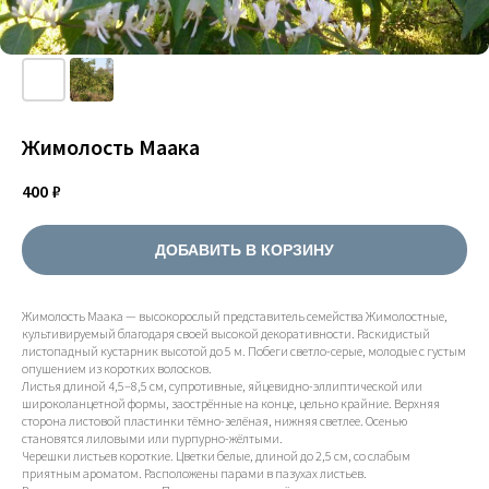
Жимолость Маака
400
₽
ДОБАВИТЬ В КОРЗИНУ
Жимолость Маака — высокорослый представитель семейства Жимолостные,
культивируемый благодаря своей высокой декоративности. Раскидистый
листопадный кустарник высотой до 5 м. Побеги светло-серые, молодые с густым
опушением из коротких волосков.
Листья длиной 4,5–8,5 см, супротивные, яйцевидно-эллиптической или
широколанцетной формы, заострённые на конце, цельно крайние. Верхняя
сторона листовой пластинки тёмно-зелёная, нижняя светлее. Осенью
становятся лиловыми или пурпурно-жёлтыми.
Черешки листьев короткие. Цветки белые, длиной до 2,5 см, со слабым
приятным ароматом. Расположены парами в пазухах листьев.