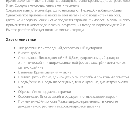
Время цветения — июнь. Плоды шаровидные, тёмно-красные, диаметром около
6 мм. Содержат многочисленные мелкие семена.
Созревают в августе-сентябре, долго не опадают. Несъедобны. Светолюбива.
Однако легкое притенение не оказывает негативного воздействия на рост,
цветение и плодоношение. Легко поддается стрижки. Жимолость Маака широко
применяется в качестве декоративного растения в садово-парковом дизайне.
Быстро растёт и образует плотные живые изгороди.
Характеристики
Тип растения: листопадный декоративный кустарник
Высота: до 5 м
Листья/хвоя: Листья длиной 4,5–8,5 см, супротивные, яйцевидно-
эллиптической или широколанцетной формы, заострённые на конце,
цельно крайние
Цветение: Время цветения — июнь
Цветки: Цветки белые, длиной до 2,5 см, со слабым приятным ароматом
Плоды/семена: Плоды шаровидные, тёмно-красные, диаметром около 6
мм
Обрезка: Легко поддается стрижки
Особенности: Быстро растёт и образует плотные живые изгороди
Применение: Жимолость Маака широко применяется в качестве
декоративного растения в садово-парковом дизайне