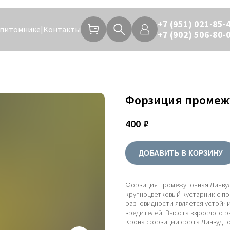
+7 (951) 021-85-
 питомнике
|
Контакты
+7 (902) 506-80-
Форзиция промеж
400
₽
ДОБАВИТЬ В КОРЗИНУ
Форзиция промежуточная Линвуд 
крупноцветковый кустарник с п
разновидности является устойчи
вредителей. Высота взрослого ра
Крона форзиции сорта Линвуд Го