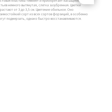
истовая пластина темнеет и приобретает насыщенный
ьев немного вытянутая, слегка зазубренная. Цветки
растают от 3 до 3,5 см. Цветение обильное. Оно
 зимостойкий сорт из всех сортов форзиций, в особенно
гут подмерзать, однако быстро восстанавливаются.