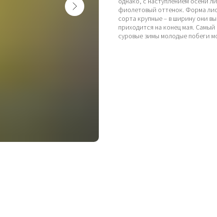
однако, с наступлением осени л
фиолетовый оттенок. Форма лист
сорта крупные – в ширину они вы
приходится на конец мая. Самый
суровые зимы молодые побеги мо