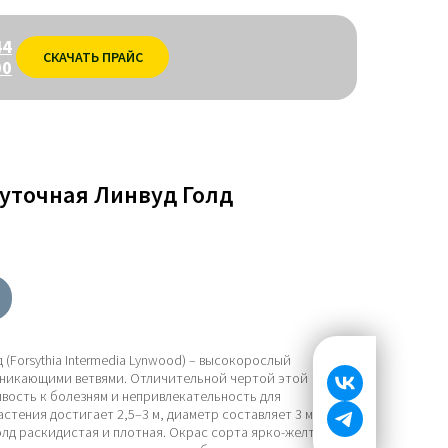
44
СКАЧАТЬ ПРАЙС
00
уточная Линвуд Голд
(Forsythia Intermedia Lynwood) – высокорослый
оникающими ветвями. Отличительной чертой этой
вость к болезням и непривлекательность для
стения достигает 2,5–3 м, диаметр составляет 3 м.
лд раскидистая и плотная. Окрас сорта ярко-желтый,