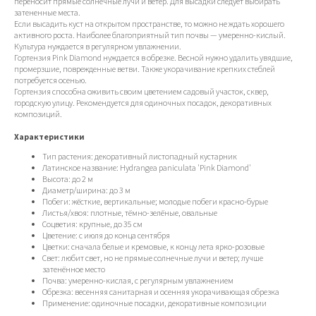
переносит прямые солнечные лучи и ветер. Для высадки следует выбирать
затененные места.
Если высадить куст на открытом пространстве, то можно не ждать хорошего
активного роста. Наиболее благоприятный тип почвы — умеренно-кислый.
Культура нуждается в регулярном увлажнении.
Гортензия Pink Diamond нуждается в обрезке. Весной нужно удалить увядшие,
промерзшие, поврежденные ветви. Также укорачивание крепких стеблей
потребуется осенью.
Гортензия способна оживить своим цветением садовый участок, сквер,
городскую улицу. Рекомендуется для одиночных посадок, декоративных
композиций.
Характеристики
Тип растения: декоративный листопадный кустарник
Латинское название: Hydrangea paniculata 'Pink Diamond'
Высота: до 2 м
Диаметр/ширина: до 3 м
Побеги: жёсткие, вертикальные; молодые побеги красно-бурые
Листья/хвоя: плотные, тёмно-зелёные, овальные
Соцветия: крупные, до 35 см
Цветение: с июля до конца сентября
Цветки: сначала белые и кремовые, к концу лета ярко-розовые
Свет: любит свет, но не прямые солнечные лучи и ветер; лучше
затенённое место
Почва: умеренно-кислая, с регулярным увлажнением
Обрезка: весенняя санитарная и осенняя укорачивающая обрезка
Применение: одиночные посадки, декоративные композиции