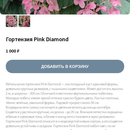
Гортензия Pink Diamond
1 000
₽
ДОБАВИТЬ В КОРЗИНУ
Метельчатая гортензия Pink Diamond — листопадный куст красивой формы,
довольно крупных размеров, с пышными соцветиями. Может достигать высоты
2 м, а ширины – 300 см. Отличается жесткими вертикальными побегами.
Молодые побеги имеют яркий оттенок красно-бурого цвета. Листья плотные,
тёмно-зелёные, овальной формы. Годовой прирост около 30 см.
В середине лета (июль) начинается цветение вплоть до конца сентября.
Соцветия у растения крупные, их длина – до 35 см. Вначале лепестки окрашены
в белые и кремовые тона, а ближе к концу лето становятся ярко-розовыми.
Гортензия Pink Diamond относится к морозоустойчивым сортам, а его соцветия
довольно устойчивы к осадкам. Гортензия Pink Diamond любит свет, но не