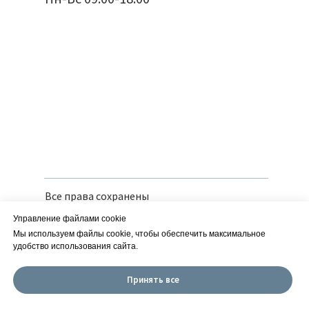
Все права сохранены
Политика конфиденциальности
Управление файлами cookie
Вся предоставленная информация носит
справочный характер и не является
Мы используем файлы cookie, чтобы обеспечить максимальное
публичной офертой
удобство использования сайта.
Сайт разработан в iT-Wizards
Принять все
ИП Савчук Е. М. | ИНН 252150166126
| ОГРН 318253600013960 ОКВЭД 01.19.2