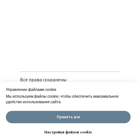
Все права сохранены
Политика конфиденциальности
Управление файлами cookie
Вся предоставленная информация носит
справочный характер и не является
Мы используем файлы cookie, чтобы обеспечить максимальное
публичной офертой
удобство использования сайта.
Сайт разработан в iT-Wizards
Принять все
ИП Савчук Е. М. | ИНН 252150166126
| ОГРН 318253600013960 ОКВЭД 01.19.2
Настройки файлов cookie
Настройки куки