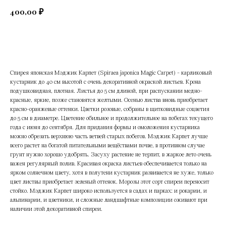
400,00
₽
Добавить в корзину
Спирея японская Мэджик Карпет (Spiraea japonica Magic Carpet) - карликовый
кустарник до 40 см высотой с очень декоративной окраской листьев. Крона
подушковидная, плотная. Листья до 5 см длиной, при распускании медно-
красные, яркие, позже становятся желтыми. Осенью листва вновь приобретает
красно-оранжевые оттенки. Цветки розовые, собраны в щитковидные соцветия
до 5 см в диаметре. Цветение обильное и продолжительное на побегах текущего
года с июня до сентября. Для придания формы и омоложения кустарника
можно обрезать верхнюю часть ветвей старых побегов. Мэджик Карпет лучше
всего растет на богатой питательными вещёствами почве, в противном случае
грунт нужно хорошо удобрять. Засуху растение не терпит, в жаркое лето очень
важен регулярный полив. Красивая окраска листьев обеспечивается только на
ярком солнечном цвету, хотя в полутени кустарник развивается не хуже, только
цвет листвы приобретает зеленый оттенок. Морозы этот сорт спиреи переносит
стойко. Мэджик Карпет широко используется в садах и парках: и рокарии, и
альпинарии, и цветники, и сложные ландшафтные композиции оживают при
наличии этой декоративной спиреи.