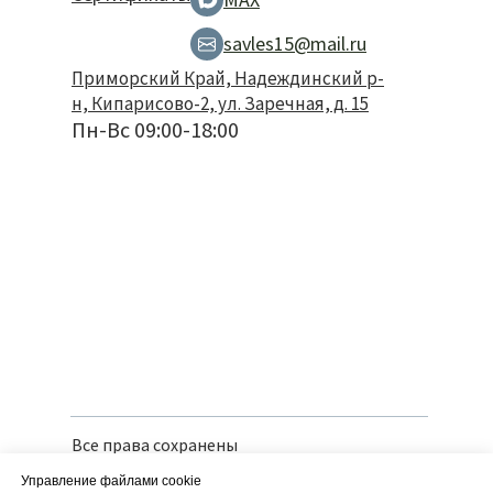
savles15@mail.ru
Приморский Край, Надеждинский р-
н, Кипарисово-2, ул. Заречная, д. 15
Пн-Вс 09:00-18:00
Все права сохранены
Политика конфиденциальности
Управление файлами cookie
Вся предоставленная информация носит