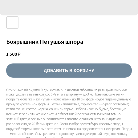
Боярышник Петушья шпора
1 500
₽
ДОБАВИТЬ В КОРЗИНУ
Листопадный крупный кустарник или деревце небольших размеров, которое
может достигать в высоту до 6–8 м, а в ширину — до 3 м. Поникающие ветки,
покрытые слегка изогнутыми колючками до 10 см, формируют пирамидальную
крону закругленной формы. Ветви извилистые, горизонтально распростёртые;
ветки голые, светло-коричневые или серые. Побеги красно-бурые, блестящие.
Кожистые эллиптические листья с блестящей поверхностью имеют темно-
зеленый цвет, а осенью окрашиваются в желто-оранжевые тона. В щитках
расположено до 20 белых цветков. Осенью образуются буро-красные плоды
округлой формы, которые остаются на ветках на продолжительное время. Плоды
— мелкие яблоки. У вызревших плодов ощущается десертный вкус, поскольку