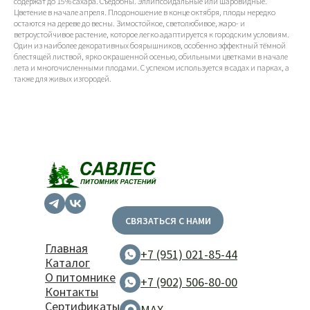
содержат до 15% сахара. Съедобны. Эллипсоидальные или шаровидные.
Цветение в начале апреля. Плодоношение в конце октября, плоды нередко
остаются на дереве до весны. Зимостойкое, светолюбивое, жаро- и
ветроустойчивое растение, которое легко адаптируется к городским условиям.
Один из наиболее декоративных боярышников, особенно эффектный тёмной
блестящей листвой, ярко окрашенной осенью, обильными цветками в начале
лета и многочисленными плодами. С успехом используется в садах и парках, а
также для живых изгородей.
СВЯЗАТЬСЯ С НАМИ
Главная
+7 (951) 021-85-44
Каталог
О питомнике
+7 (902) 506-80-00
Контакты
Сертификаты
MAX