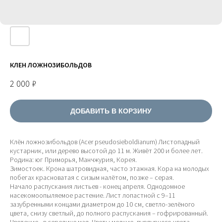
КЛЕН ЛОЖНОЗИБОЛЬДОВ
2 000
₽
ДОБАВИТЬ В КОРЗИНУ
Клён ложнозибольдов (Acer pseudosieboldianum) Листопадный
кустарник, или дерево высотой до 11 м. Живёт 200 и более лет.
Родина: юг Приморья, Манчжурия, Корея.
Зимостоек. Крона шатровидная, часто этажная. Кора на молодых
побегах красноватая с сизым налётом, позже – серая.
Начало распускания листьев - конец апреля. Однодомное
насекомоопыляемое растение. Лист лопастной с 9–11
зазубренными концами диаметром до 10 см, светло-зелёного
цвета, снизу светлый, до полного распускания – гофрированный.