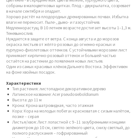
Цветение - в середине мая. Цветы мелкие, пурпурного цвета,
собраны в малоцветковых щитках. Плод – двукрылатка, созревает
в начале сентября и опадает.
Хорошо растёт на плодородных дренированных почвах. Избытка
влаги не переносит. Пыле-, дымо- и газоустойчив.
Медленнорастущ. В 10 летнем возрасте достигает высоты 1–1,3 м.
Теневынослив.
Нуждается в защите от ветра. С конца августа и до морозов
окраска листьев от жёлто-розовых до огненно-красных и
пурпурно-фиолетовых оттенков. С устойчивыми морозами лист
принимает кирпично-розовый оттенок и большей частью
остаётся на растении до появления новых листьев.
Один из самых красивых клёнов Дальнего Востока. Эффективен
на фоне хвойных посадок.
Характеристики
Тип растения: листопадное декоративное дерево
Латинское название: Acer pseudosieboldianum
Высота: до 11 м
Крона: Крона шатровидная, часто этажная
Кора: Кора на молодых побегах красноватая с сизым налётом,
позже – серая
Листья/хвоя: Лист лопастной с 9–11 зазубренными концами
диаметром до 10 см, светло-зелёного цвета, снизу светлый, до
полного распускания – гофрированный