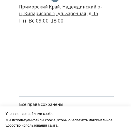
Приморский Край, Надеждинский р-
н, Кипарисово-2, ул. Заречная, д. 15
Пн-Вс 09:00-18:00
Все права сохранены
Политика конфиденциальности
Управление файлами cookie
Вся предоставленная информация носит
справочный характер и не является
Мы используем файлы cookie, чтобы обеспечить максимальное
публичной офертой
удобство использования сайта.