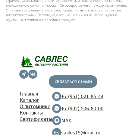
стрижётся Осенью лист становится ярко-жёлтым. Есть разновидность клёна
мелколистного южно-приморская. Он распространён от г. Уссурийска и южнее.
Отличается от обычного тем, что лист более плотный, кожистый, летом цвет
листа более тёмный, блестящий, а осенью – коричневый. Используется в
одиночных, групповых и аллейных посадках.
СВЯЗАТЬСЯ С НАМИ
Главная
+7 (951) 021-85-44
Каталог
О питомнике
+7 (902) 506-80-00
Контакты
Сертификаты
MAX
savles15@mail.ru