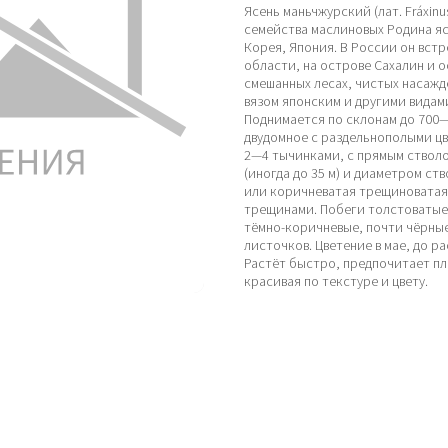
Ясень маньчжурский (лат. Fráxin
семейства маслиновых Родина я
Корея, Япония. В России он вст
области, на острове Сахалин и 
смешанных лесах, чистых насажд
вязом японским и другими видам
Поднимается по склонам до 700—
двудомное с раздельнополыми цв
2—4 тычинками, с прямым стволо
(иногда до 35 м) и диаметром ст
или коричневатая трещиноватая
трещинами. Побеги толстоватые,
тёмно-коричневые, почти чёрные
листочков. Цветение в мае, до р
Растёт быстро, предпочитает пл
красивая по текстуре и цвету.