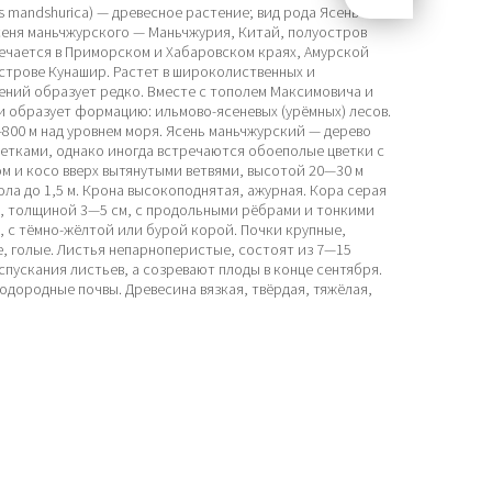
us mandshurica) — древесное растение; вид рода Ясень
сеня маньчжурского — Маньчжурия, Китай, полуостров
речается в Приморском и Хабаровском краях, Амурской
острове Кунашир. Растет в широколиственных и
ений образует редко. Вместе с тополем Максимовича и
и образует формацию: ильмово-ясеневых (урёмных) лесов.
800 м над уровнем моря. Ясень маньчжурский — дерево
етками, однако иногда встречаются обоеполые цветки с
м и косо вверх вытянутыми ветвями, высотой 20—30 м
вола до 1,5 м. Крона высокоподнятая, ажурная. Кора серая
, толщиной 3—5 см, с продольными рёбрами и тонкими
 с тёмно-жёлтой или бурой корой. Почки крупные,
, голые. Листья непарноперистые, состоят из 7—15
аспускания листьев, а созревают плоды в конце сентября.
одородные почвы. Древесина вязкая, твёрдая, тяжёлая,