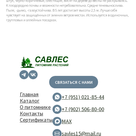
штук, чёрно-коричневые, блестящие, висят на дереве до весны не раскрываясь.
К плодородию почвы и влажности нетребовательна. Средне теневынослива.
Пыле, -дымо, -газоустойчива. В 5 лет достигает высоты 2,5 м. Лучше себя
чувствует на защищённых от зимних ветров местах. Используется в одиночных,
групповых и аллейных посадках.
СВЯЗАТЬСЯ С НАМИ
Главная
+7 (951) 021-85-44
Каталог
О питомнике
+7 (902) 506-80-00
Контакты
Сертификаты
MAX
savles15@mail.ru