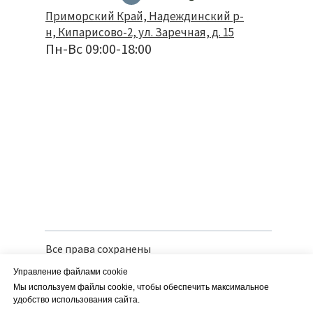
Приморский Край, Надеждинский р-
н, Кипарисово-2, ул. Заречная, д. 15
Пн-Вс 09:00-18:00
Все права сохранены
Политика конфиденциальности
Управление файлами cookie
Вся предоставленная информация носит
справочный характер и не является
Мы используем файлы cookie, чтобы обеспечить максимальное
публичной офертой
удобство использования сайта.